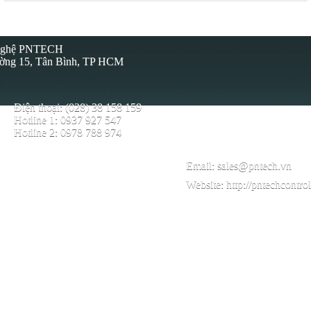
 Nghệ PNTECH
ường 15, Tân Bình, TP HCM
Điện thoại: (028) 38 158 159
Hotline 1: 0937 927 547
Hotline 2: 0978 788 974
Email:
sales@pntech.vn
Website:
http://pntechcontro