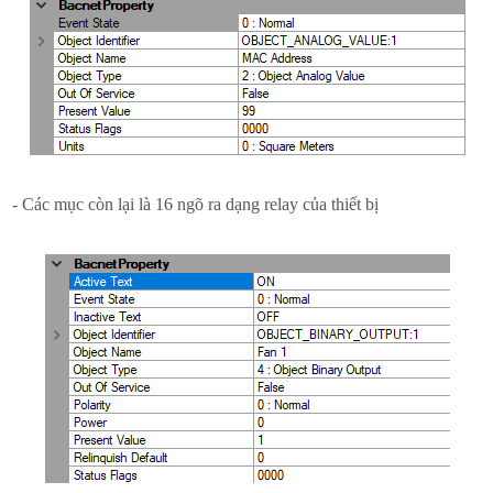
- Các mục còn lại là 16 ngõ ra dạng relay của thiết bị