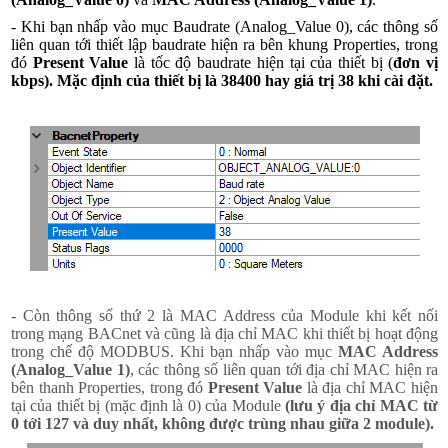
- Khi bạn nhấp vào mục Baudrate (Analog_Value 0), các thông số
liên quan tới thiết lập baudrate hiện ra bên khung Properties, trong
đó
Present Value
là tốc độ baudrate hiện tại của thiết bị (
đơn vị
kbps)
.
Mặc định của thiết bị là
38400
hay giá trị
38
khi cài đặt.
- Còn thông số thứ 2 là MAC Address của Module khi kết nối
trong mạng BACnet và cũng là địa chỉ MAC khi thiết bị hoạt động
trong chế độ MODBUS. Khi bạn nhấp vào mục
MAC Address
(Analog_Value 1)
, các thông số liên quan tới địa chỉ MAC hiện ra
bên thanh Properties, trong đó
Present Value
là địa chỉ MAC hiện
tại của thiết bị (mặc định là 0) của Module
(lưu ý địa chỉ MAC từ
0 tới 127 và duy nhất, không được trùng nhau giữa 2 module).