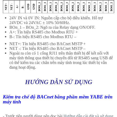
24V IN và 0V IN: Nguồn cấp cho bộ điều khiển. Hỗ trợ
24VDC và 24VAC ± 10% 50/60Hz.
BOn_1 – BOn_2: Ngõ ra của Relay dạng ON/OFF.
A+: Tín hiệu RS485 cho Modbus RTU +
B-: Tín hiệu RS485 cho Modbus RTU –
NET+: Tín hiệu RS485 cho BACnet MSTP +
NET -: Tín hiệu RS485 cho BACnet MSTP –
Ngoài ra còn có 1 cổng RJ11 trên thân thiết bị để kết nối với
máy tính thông qua thiết bị chuyển đổi từ RS485 sang USB để
có thể kiểm tra các chân trên máy tính trong lúc thiết bị vẫn
đang hoạt động.
HƯỚNG DẪN SỬ DỤNG
Kiểm tra chế độ BACnet bằng phần mềm YABE trên
máy tính
- Trước tiên người dùng nên đọc bài
Hướng dẫn cài đặt và sử dụng