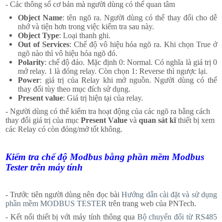
- Các thông số cơ bản mà người dùng có thể quan tâm
Object Name
: tên ngõ ra. Người dùng có thể thay đổi cho dễ
nhớ và tiện hơn trong việc kiểm tra sau này.
Object Type
: Loại thanh ghi.
Out of Services
: Chế độ vô hiệu hóa ngõ ra. Khi chọn True ở
ngõ nào thì vô hiệu hóa ngõ đó.
Polarity
: chế độ đảo. Mặc định 0: Normal. Có nghĩa là giá trị 0
mở relay. 1 là đóng relay. Còn chọn 1: Reverse thì ngược lại.
Power
: giá trị của Relay khi mở nguồn. Người dùng có thể
thay đổi tùy theo mục đích sử dụng.
Present value
: Giá trị hiện tại của relay.
- Người dùng có thể kiểm tra hoạt động của các ngõ ra bằng cách
thay đổi giá trị của mục
Present
Value
và
quan sát kĩ
thiết bị xem
các Relay có còn đóng/mở tốt không.
Kiểm tra chế độ Modbus bằng phần mềm Modbus
Tester trên máy tính
- Trước tiên người dùng nên đọc bài
Hướng dẫn cài đặt và sử dụng
phần mềm MODBUS TESTER
trên trang web của PNTech.
- Kết nối thiết bị với máy tính thông qua
Bộ chuyển đổi từ RS485