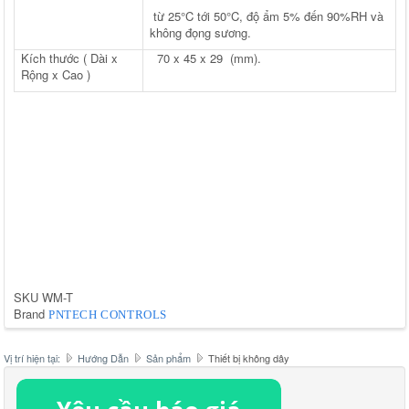
từ 25°C tới 50°C, độ ẩm 5% đến 90%RH và
không đọng sương.
Kích thước ( Dài x
70 x 45 x 29 (mm).
Rộng x Cao )
SKU
WM-T
Brand
PNTECH CONTROLS
Vị trí hiện tại:
Hướng Dẫn
Sản phẩm
Thiết bị không dây