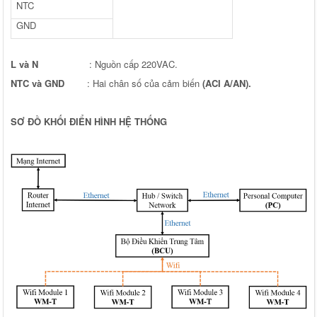
NTC
GND
L và N
: Nguồn cấp 220VAC.
NTC và GND
: Hai chân số của cảm biến
(ACI A/AN).
SƠ ĐỒ KHỐI ĐIỂN HÌNH HỆ THỐNG