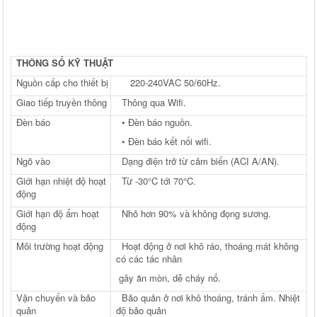
THÔNG SỐ KỸ THUẬT
Nguồn cấp cho thiết bị
220-240VAC 50/60Hz.
Giao tiếp truyền thông
Thông qua Wifi.
Đèn báo
• Đèn báo nguồn.
• Đèn báo kết nối wifi.
Ngõ vào
Dạng điện trở từ cảm biến (ACI A/AN).
Giới hạn nhiệt độ hoạt
Từ -30°C tới 70°C.
động
Giới hạn độ ẩm hoạt
Nhỏ hơn 90% và không đọng sương.
động
Môi trường hoạt động
Hoạt động ở nơi khô ráo, thoáng mát không
có các tác nhân
gây ăn mòn, dễ cháy nổ.
Vận chuyển và bảo
Bảo quản ở nơi khô thoáng, tránh ẩm. Nhiệt
quản
độ bảo quản