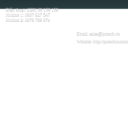
Điện thoại: (028) 38 158 159
Hotline 1: 0937 927 547
Hotline 2: 0978 788 974
Email:
sales@pntech.vn
Website:
http://pntechcontro