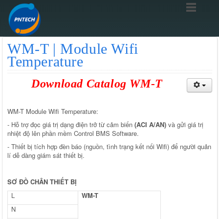
WM-T | Module Wifi
Temperature
Download Catalog WM-T
WM-T Module Wifi Temperature:
- Hỗ trợ đọc giá trị dạng điện trở từ cảm biến
(ACI A/AN)
và gửi giá trị
nhiệt độ lên phần mềm Control BMS Software.
- Thiết bị tích hợp đèn báo (nguồn, tình trạng kết nối Wifi) để người quản
lí dễ dàng giám sát thiết bị.
SƠ ĐỒ CHÂN THIẾT BỊ
L
WM-T
N