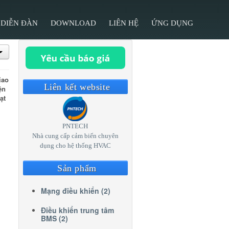
DIỄN ĐÀN
DOWNLOAD
LIÊN HỆ
ỨNG DỤNG
ao
Liên kết website
ện
ạt
PNTECH
Nhà cung cấp cảm biến chuyên
dụng cho hệ thống HVAC
Sản phẩm
Mạng điều khiển (2)
Điều khiển trung tâm
BMS (2)