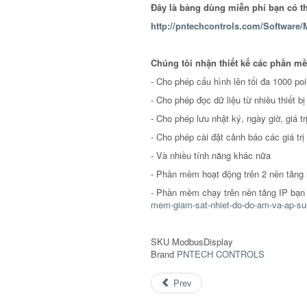
Đây là bảng dùng miễn phí bạn có th
http://pntechcontrols.com/Software
Chúng tôi nhận thiết kế các phần m
- Cho phép cấu hình lên tối đa 1000 poi
- Cho phép đọc dữ liệu từ nhiều thiết b
- Cho phép lưu nhật ký, ngày giờ, giá tr
- Cho phép cài đặt cảnh báo các giá trị
- Và nhiều tính năng khác nữa
- Phần mềm hoạt động trên 2 nền tảng 
- Phần mềm chạy trên nền tảng IP bạn 
mem-giam-sat-nhiet-do-do-am-va-ap-su
SKU
ModbusDisplay
Brand
PNTECH CONTROLS
Prev