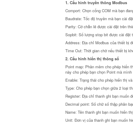
1. Cấu hình truyền thông Modbus
Comport: Chọn cổng COM mà bạn đang kế
Baudrate: Tốc độ truyền mà bạn cài đặt 
Parity: Cờ chẵn lẽ được cài đặt trên th
Sopbit: Số lượng stop bit được cài đặt tr
Address: Địa chỉ Modbus của thiết bị đư
Time Out: Thời gian chờ nếu thiết bị khô
2. Cấu hình hiển thị thông số
Point map: Phần mềm cho phép hiển thị 
này cho phép bạn chọn Point mà mình
Enable: Trạng thái cho phép hiển thị và
Type: Cho phép bạn chọn giữa 2 loại th
Register: Địa chỉ thanh ghi bạn muốn đ
Decimal point: Số chữ số thập phân bạ
Name: Tên thanh ghi bạn muốn hiển thị
Unit: Đơn vị của thanh ghi bạn muốn hiể