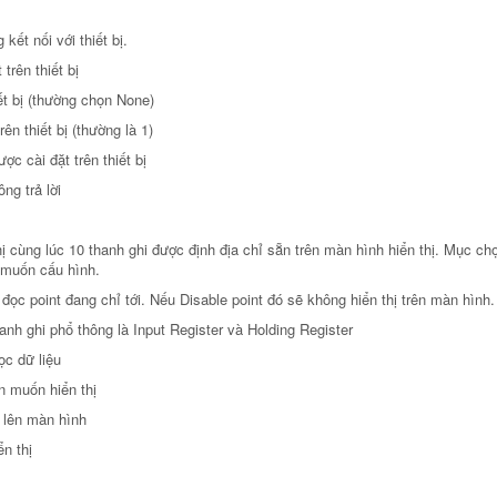
t nối với thiết bị.
trên thiết bị
iết bị (thường chọn None)
ên thiết bị (thường là 1)
ợc cài đặt trên thiết bị
ng trả lời
cùng lúc 10 thanh ghi được định địa chỉ sẵn trên màn hình hiển thị. Mục ch
 muốn cấu hình.
 đọc point đang chỉ tới. Nếu Disable point đó sẽ không hiển thị trên màn hình.
anh ghi phổ thông là Input Register và Holding Register
ọc dữ liệu
n muốn hiển thị
 lên màn hình
n thị