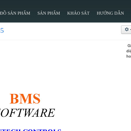
 ĐỒ SẢN PHẨM
SẢN PHẨM
KHẢO SÁT
HƯỚNG DẪN
85
Gi
di
ho