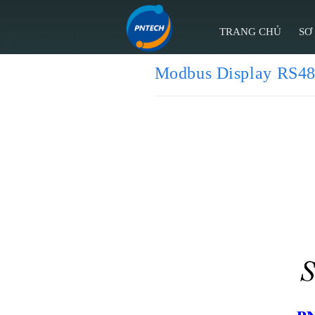
TRANG CHỦ
SƠ
Modbus Display RS4