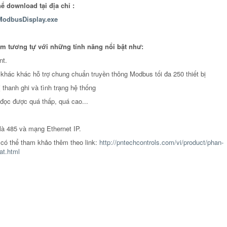
ể download tại địa chỉ :
/ModbusDisplay.exe
ềm tương tự với những tính năng nổi bật như:
nt.
ị khác khác hỗ trợ chung chuẩn truyền thông Modbus tối đa 250 thiết bị
ị thanh ghi và tình trạng hệ thống
 đọc được quá thấp, quá cao...
là 485 và mạng Ethernet IP.
có thể tham khảo thêm theo link:
http://pntechcontrols.com/vi/product/phan-
at.html