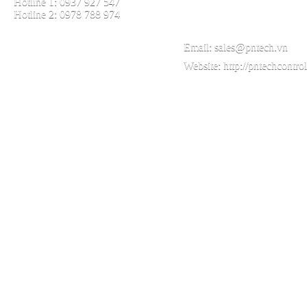
Hotline 1: 0937 927 547
Hotline 2: 0978 788 974
Email:
sales@pntech.vn
Website:
http://pntechcontro