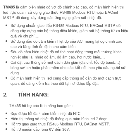
TM485
là cảm biến nhiệt độ với độ chính xác cao, có màn hình hiển thị
led trực quan, sử dụng giao thức RS485 Modbus RTU hoặc BACnet
MSTP, dễ dàng xây dựng các ứng dụng giám sát nhiệt độ.
Sử dụng chuẩn giao tiếp RS485 Modbus RTU, BACnet MSTP dễ
dàng xây dựng các hệ thống điều khiển, giám sát hệ thống từ xa hiệu
quả về chi phí,…
Sử dụng đầu dò cảm biến nhiệt độ của ACI mang lại độ chính xác
cao và tăng tính ổn định cho cảm biến.
Đầu dò cảm biến nhiệt độ có thể hoạt động trong môi trường khắc
nghiệt như là: nhiệt độ âm, độ ẩm cao, hơi nước biển,…
Cài đặt các thông số một cách đơn giản (địa chỉ, tốc độ baud,…)
bằng switch hoặc phần mềm cho các kết nối theo yêu cầu người sử
dụng.
Có màn hình hiển thị led cung cấp thông số cần đo một cách trực
quan, dễ dàng kiểm tra theo dõi tại nơi được lắp đặt.
2. TÍNH NĂNG:
TM485 hỗ trợ các tính năng bao gồm:
Đọc được tối đa 4 cảm biến nhiệt độ NTC.
Hiển thị thông số nhiệt độ thông qua màn hình led 7 đoạn.
Hỗ trợ giao giao thức RS485 Modbus RTU, BACnet MSTP.
Hỗ trợ nguồn cấp rộng 6V đến 36V.