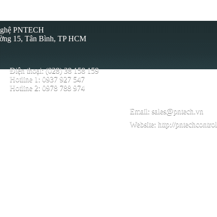
 Nghệ PNTECH
ường 15, Tân Bình, TP HCM
Điện thoại: (028) 38 158 159
Hotline 1: 0937 927 547
Hotline 2: 0978 788 974
Email:
sales@pntech.vn
Website:
http://pntechcontro