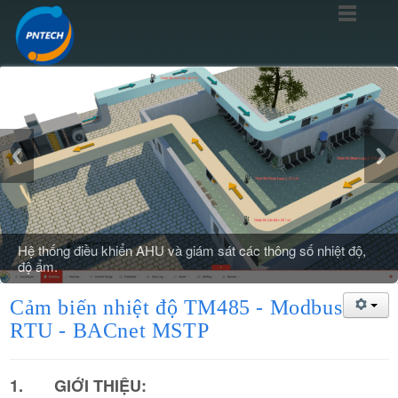
Hệ thống điều khiển AHU và giám sát các thông số nhiệt độ,
độ ẩm.
Cảm biến nhiệt độ TM485 - Modbus
RTU - BACnet MSTP
1. GIỚI THIỆU: